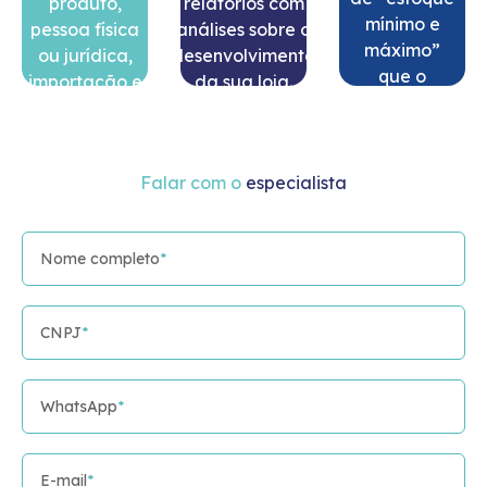
relatórios com
mínimo e
finanças,
análises sobre o
máximo”
suprimentos e
desenvolvimento
que o
cadastros.
da sua loja.
Eccosys
São mais de
oferece,
40
SAIBA
bem como
possibilidades!
MAIS
ferramentas
Falar com o
especialista
de controle
SAIBA
de lote e
MAIS
validade.
Nome completo
*
SAIBA
CNPJ
*
MAIS
WhatsApp
*
E-mail
*