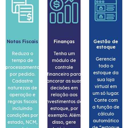
Finanças
Gestão de
Relatórios e
estoque
ferramentas
Tenha um
Gerencie
Você não
módulo de
todo o
precisa tomar
controle
estoque da
decisões sem
financeiro para
sua loja
base em
ancorar as suas
virtual em
dados. Com o
decisões em
um só lugar.
ERP Eccosys
relação aos
Conte com
você pode
investimentos de
a função de
emitir
estoque, por
cálculo
relatórios
exemplo. Além
automático
sobre vendas,
disso, gere
de “estoque
notas fiscais,