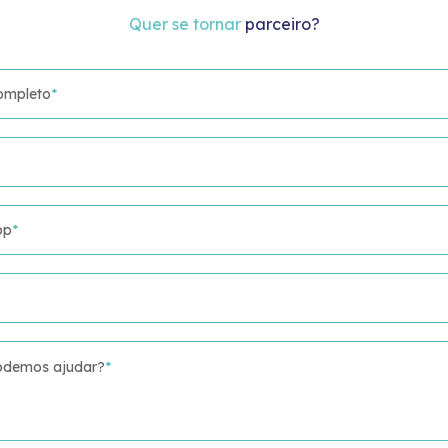
Quer se tornar
parceiro?
ompleto
*
pp
*
demos ajudar?
*