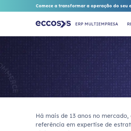
Comece a transformar a operação do seu 
ERP MULTIEMPRESA
R
Há mais de 13 anos no mercado, 
certificados pelo Great Place to Work
referência em expertise de estra
4ª melhor agência de comunicação