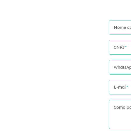
Nome c
CNPJ
*
WhatsA
E-mail
*
Como po