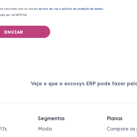
ocê concorda com os nossos
termos de uso
e
política de proteção de dados.
egido por reCAPTCHA.
ENVIAR
Veja o que o eccosys ERP pode fazer pel
Segmentos
Planos
PJs
Moda
Compare os 