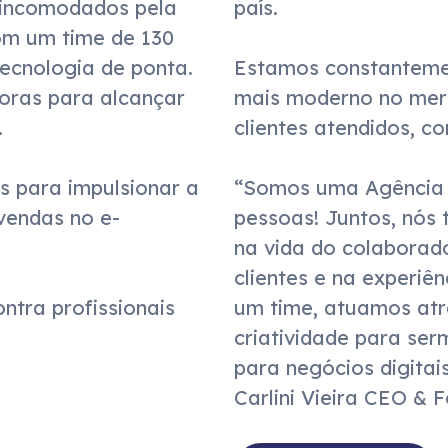
 incomodados pela 
s.

om um time de 130 
ecnologia de ponta. 
os com o que há de 
oras para alcançar 
, são mais de 600 




s para impulsionar a 
r pessoas e para 
 vendas no e-
gerar impacto: 
tra profissionais 
ção, performance e 