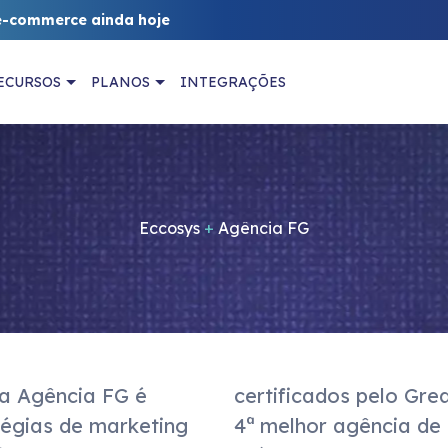
e-commerce ainda hoje
ECURSOS
PLANOS
INTEGRAÇÕES
Eccosys
+
Agência FG
a Agência FG é 
® Brasil, sendo a 
tégias de marketing 
 para trabalhar no 