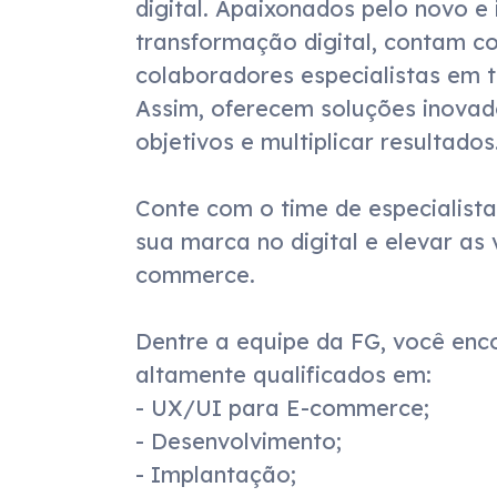
digital. Apaixonados pelo novo e
paí
transformação digital, contam c
colaboradores especialistas em t
Estamos constantemente alinhad
Assim, oferecem soluções inovad
mais moderno no mercado digital
objetivos e multiplicar resultados.
clientes atendidos, com mais de 300 projetos no ar.
Conte com o time de especialista
“Somos uma Agência feita po
sua marca no digital e elevar as
pessoas! Juntos, nós trabalhamos para 
commerce.

na vida do colaborador, nos resultados dos nossos 
Dentre a equipe da FG, você encon
um time, atuamos através da inova
altamente qualificados em:

criatividade para sermos a maior e melhor empresa 
- UX/UI para E-commerce;

para negócios digitais da América Latina.” Gabriel 
- Desenvolvimento;

- Implantação;
