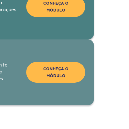
da
CONHEÇA O
urações
MÓDULO
m te
CONHEÇA O
 a
MÓDULO
es