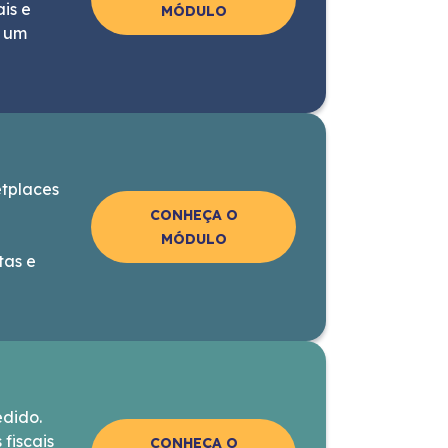
is e
MÓDULO
e um
etplaces
CONHEÇA O
MÓDULO
tas e
dido.
fiscais
CONHEÇA O