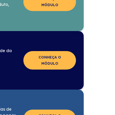
duto,
MÓDULO
úde da
CONHEÇA O
MÓDULO
ias de