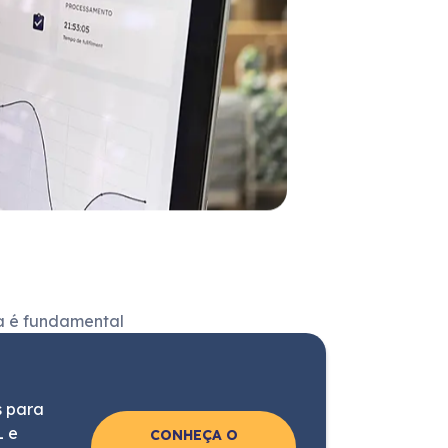
ia é fundamental
s para
L e
CONHEÇA O