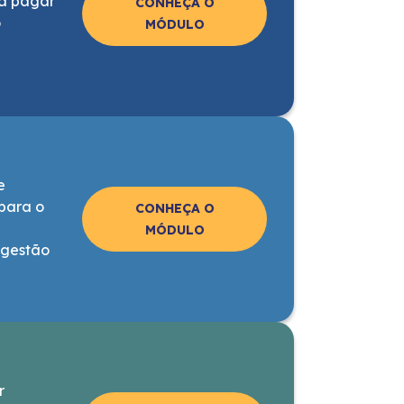
 a pagar
CONHEÇA O
o
MÓDULO
e
 para o
CONHEÇA O
MÓDULO
a gestão
r