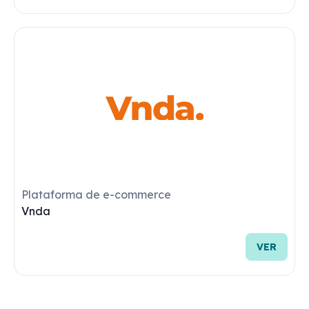
BaseLinker
VER
Operadores Logísticos
CNT
VER