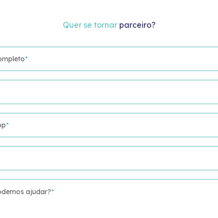
Quer se tornar
parceiro?
ompleto
*
pp
*
demos ajudar?
*