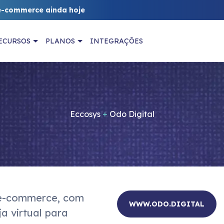
e-commerce ainda hoje
ECURSOS
PLANOS
INTEGRAÇÕES
Eccosys
+
Odo Digital
e-commerce, com 
WWW.ODO.DIGITAL
a virtual para 