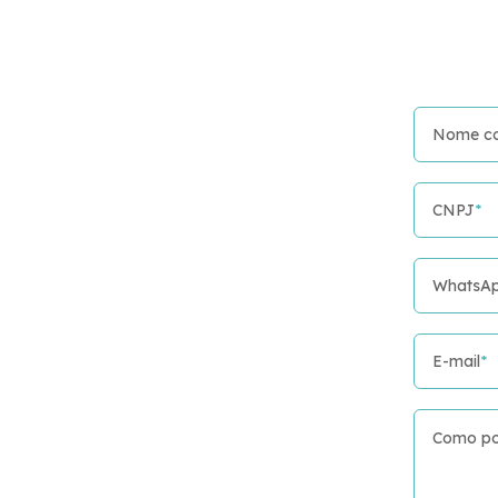
Nome c
CNPJ
*
WhatsA
E-mail
*
Como po