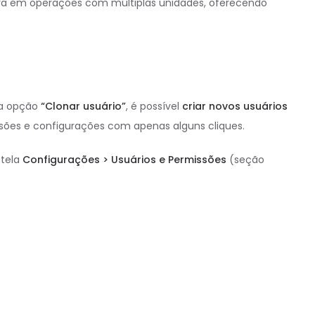
nceira em operações com múltiplas unidades, oferecendo
va opção
“Clonar usuário”
, é possível
criar novos usuários
issões e configurações com apenas alguns cliques.
 tela
Configurações > Usuários e Permissões
(seção