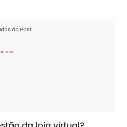
dos do Post
ommerce
ão da loja virtual?